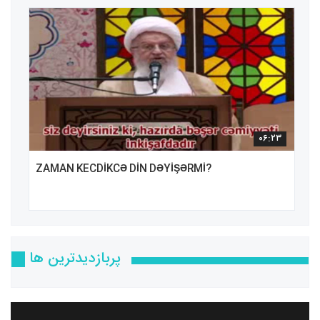
۰۶:۲۳
ZAMAN KECDİKCƏ DİN DƏYİŞƏRMİ?
پربازدیدترین ها