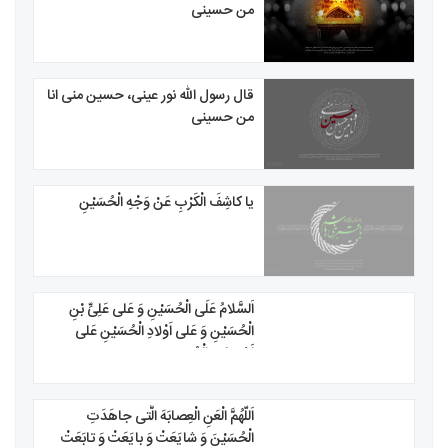
من حسینی
قال رسول الله نور عینی، حسین منی انا
من حسینی
يا كاشِفَ الْكَرْبِ عَنْ وَجْهِ الْحُسَيْنِ
اَلسَّلامُ عَلَى الْحُسَیْنِ وَ عَلى عَلِىِّ بْنِ
الْحُسَیْنِ وَ عَلى اَوْلادِ الْحُسَیْنِ عَلى
اَصْحابِ الْحُسَیْنِ
اَللّهُمَّ الْعَنِ الْعِصابَهَ الَّتی جاهَدَتِ
الْحُسَیْنَ وَ شایَعَتْ وَ بایَعَتْ وَ تابَعَتْ