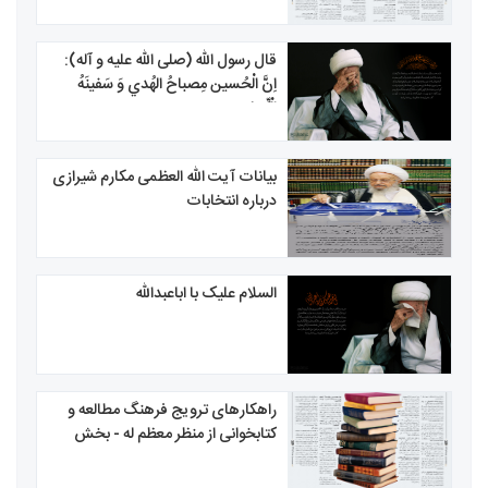
قال رسول الله (صلی الله علیه و آله):
اِنَّ الْحُسين مِصباحُ الهُدي وَ سَفينَهُ
الْنِّجاه
بیانات آیت الله العظمی مکارم شیرازی
درباره انتخابات
السلام علیک با اباعبدالله
راهكارهای ترویج فرهنگ مطالعه و
كتابخوانی از منظر معظم له - بخش
دوم