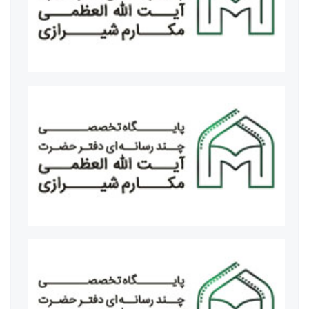
دکتر عباس عراقچی وزیر امور خارجه
مسؤولان برگزاری کنگره بین المللی میرزای نائینی