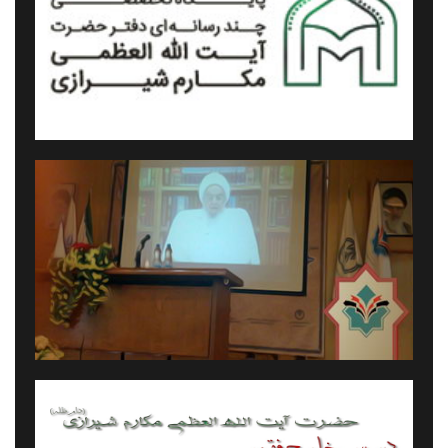
پیام آیت الله العظمی مکارم شیرازی به همایش پیامدهای تکفیر و
مسئولیت علمای اسلام
پیام معظم له به همایش جریان‎های تکفیری؛ علل گرایش و
راه‏کارهای مقابله