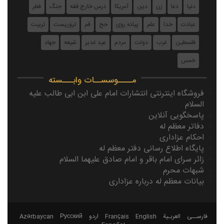
دنیا
دعا
زن
دین
آمریکا
درس خارج فقه
جنگ
فطر
عبادت
خدا
علم
پیاده روی
حج
قم
تروریست
تربیت
فلسطین
غرب
دولت
مردم
عيد غدير
شیعه
جهاد
خمس
مــــوسســات وابـــسته
فروشگاه اینترنتی انتشارات امام علی ابن ابی طالب علیه
السلام
پاسخگویی آنلاین
دفاتر معظم له
احکام عزاداری
پایگاه اطلاع رسانی دفتر معظم له
زائر سرای امام باقر و امام صادق علیهما السلام
شبهات محرم
بیانات معظم له درباره عزاداری
فارســی
العربـیة
English
Français
اردو
Русский
Azərbaycan