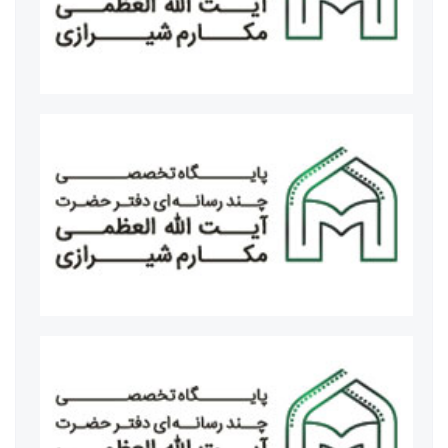
دکتر اسکندر مومنی وزیر کشور
هیئت امنای موکب حضرت فاطمه معصومه سلام الله علیها