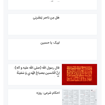
عَلی قَتْلِهِ
هَل مِن ناصر یَنصُرنی
لبیک یا حسین
قال رسول الله (صلی الله علیه و آله):
اِنَّ الْحُسين مِصباحُ الهُدي وَ سَفينَهُ
الْنِّجاه
احکام شرعی: روزه