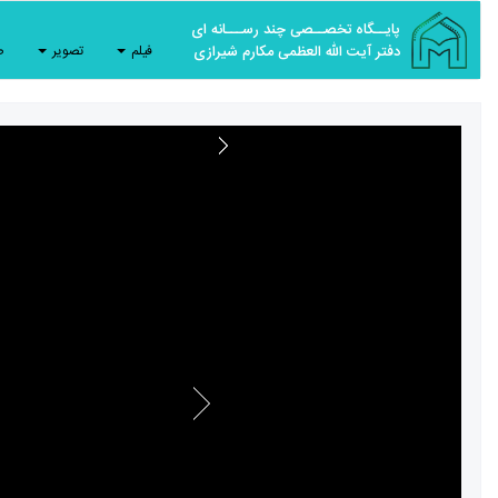
پایــگاه تخصــصی چند رســـانه ای
دفتر آیت الله العظمی مکارم شیرازی
فیلم
تصویر
ص