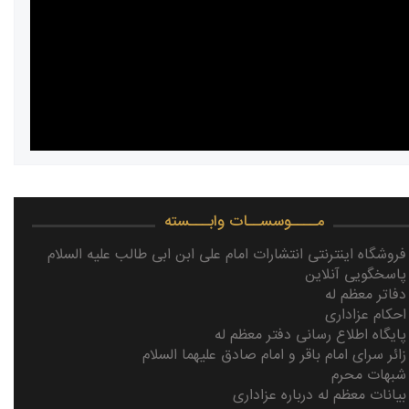
مــــوسســات وابـــسته
فروشگاه اینترنتی انتشارات امام علی ابن ابی طالب علیه السلام
پاسخگویی آنلاین
دفاتر معظم له
احکام عزاداری
پایگاه اطلاع رسانی دفتر معظم له
زائر سرای امام باقر و امام صادق علیهما السلام
شبهات محرم
بیانات معظم له درباره عزاداری