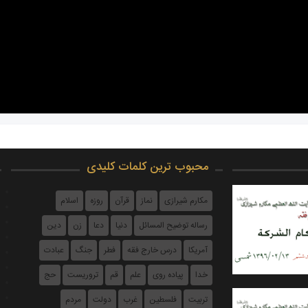
محبوب ترین کلمات کلیدی
مکارم شیرازی
نماز
قرآن
روزه
اسلام
رساله توضیح المسائل
دنیا
دعا
زن
دین
آمریکا
درس خارج فقه
فطر
جنگ
عبادت
خدا
پیاده روی
علم
قم
تروریست
حج
تربیت
فلسطین
غرب
دولت
مردم