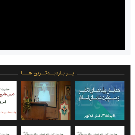
پــر بـازدیــدتــرین هـــا