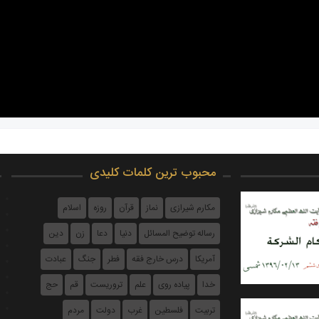
محبوب ترین کلمات کلیدی
مکارم شیرازی
نماز
قرآن
روزه
اسلام
رساله توضیح المسائل
دنیا
دعا
زن
دین
آمریکا
درس خارج فقه
فطر
جنگ
عبادت
خدا
پیاده روی
علم
تروریست
قم
حج
تربیت
فلسطین
غرب
دولت
مردم