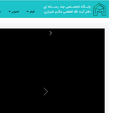
پایــگاه تخصــصی چند رســـانه ای
دفتر آیت الله العظمی مکارم شیرازی
فیلم
تصویر
ص