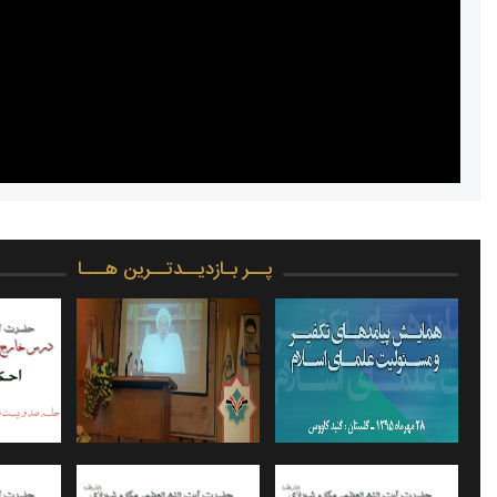
پــر بـازدیــدتــرین هـــا