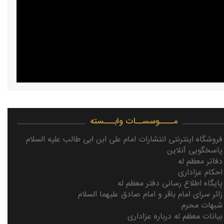
مــــوسســات وابـــسته
فروشگاه اینترنتی انتشارات امام علی ابن ابی طالب علیه السلام
پاسخگویی آنلاین
دفاتر معظم له
احکام عزاداری
پایگاه اطلاع رسانی دفتر معظم له
زائر سرای امام باقر و امام صادق علیهما السلام
شبهات محرم
بیانات معظم له درباره عزاداری