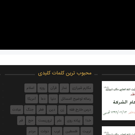
محبوب ترین کلمات کلیدی
مکارم شیرازی
نماز
قرآن
روزه
اسلام
رساله توضیح المسائل
دنیا
دعا
آمریکا
درس خارج فقه
زن
دین
فطر
جنگ
عبادت
خدا
پیاده روی
علم
تروریست
حج
قم
تربیت
فلسطین
غرب
دولت
مردم