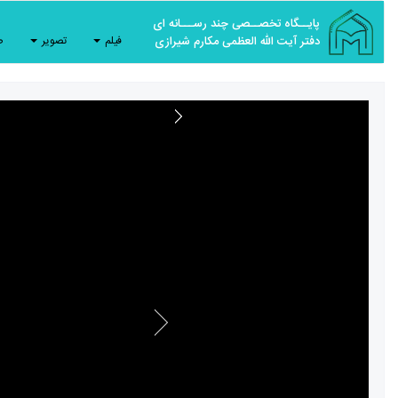
پایــگاه تخصــصی چند رســـانه ای
دفتر آیت الله العظمی مکارم شیرازی
فیلم
تصویر
ص