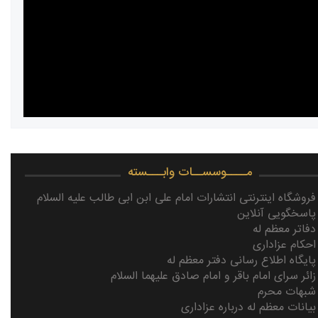
مــــوسســات وابـــسته
فروشگاه اینترنتی انتشارات امام علی ابن ابی طالب علیه السلام
پاسخگویی آنلاین
دفاتر معظم له
احکام عزاداری
پایگاه اطلاع رسانی دفتر معظم له
زائر سرای امام باقر و امام صادق علیهما السلام
شبهات محرم
بیانات معظم له درباره عزاداری