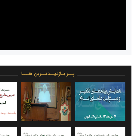
پــر بـازدیــدتــرین هـــا