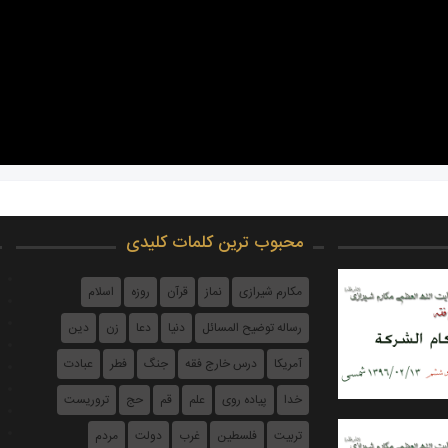
محبوب ترین کلمات کلیدی
مکارم شیرازی
نماز
قرآن
روزه
اسلام
رساله توضیح المسائل
دنیا
دعا
زن
دین
آمریکا
درس خارج فقه
جنگ
فطر
عبادت
خدا
پیاده روی
علم
قم
حج
تروریست
تربیت
فلسطین
غرب
دولت
مردم