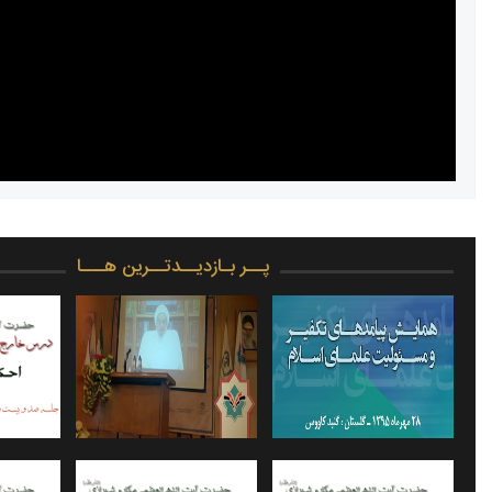
پــر بـازدیــدتــرین هـــا