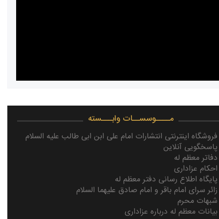
مــــوسســات وابـــسته
فروشگاه اینترنتی انتشارات امام علی ابن ابی طالب علیه السلام
پاسخگویی آنلاین
دفاتر معظم له
احکام عزاداری
پایگاه اطلاع رسانی دفتر معظم له
زائر سرای امام باقر و امام صادق علیهما السلام
شبهات محرم
بیانات معظم له درباره عزاداری