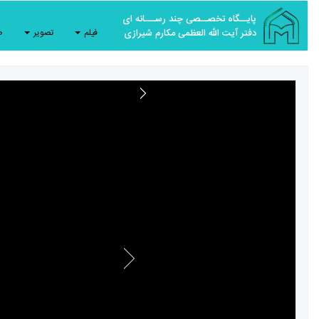
پایــگاه تخصــصی چند رســـانه ای
دفتر آیت الله العظمی مکارم شیرازی
فیلم
تصویر
ص