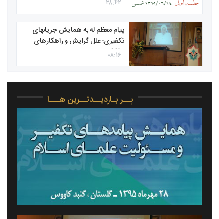
۳۸:۴۲
پیام معظم له به همایش جریان‎های
تکفیری؛ علل گرایش و راه‏کارهای
مقابله
۰۸:۱۶
پــر بـازدیــدتــرین هـــا