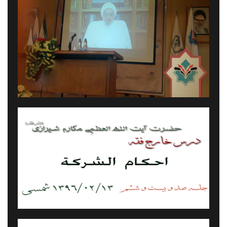
پیام آیت الله العظمی مکارم شیرازی به همایش پیامدهای تکفیر و
مسئولیت علمای اسلام
پیام معظم له به همایش جریان‎های تکفیری؛ علل گرایش و
راه‏کارهای مقابله