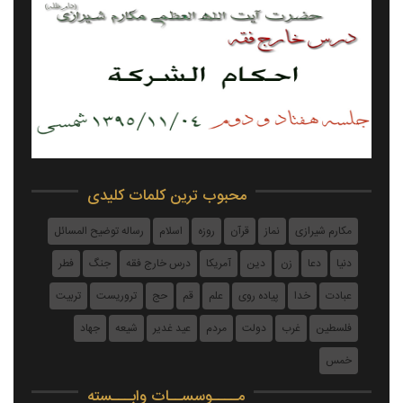
احکام شرکت - جلسه ۰۹۷ - ۹۵/۱۲/۱۶
محبوب ترین کلمات کلیدی
احکام شرکت - جلسه ۰۷۲ - ۹۵/۱۱/۰۴
مکارم شیرازی
نماز
قرآن
روزه
اسلام
رساله توضیح المسائل
دنیا
دعا
زن
دین
آمریکا
درس خارج فقه
جنگ
فطر
عبادت
خدا
پیاده روی
علم
قم
حج
تروریست
تربیت
فلسطین
غرب
دولت
مردم
عيد غدير
شیعه
جهاد
خمس
مــــوسســات وابـــسته