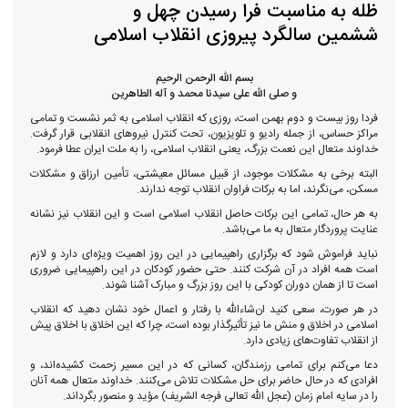
ظله به مناسبت فرا رسیدن چهل و
ششمین سالگرد پیروزی انقلاب اسلامی
بسم الله الرحمن الرحیم
و صلی الله علی سیدنا محمد و آله الطاهرین
فردا روز بیست و دوم بهمن است، روزی که انقلاب اسلامی به ثمر نشست و تمامی
مراکز حساس، از جمله رادیو و تلویزیون، تحت کنترل نیروهای انقلابی قرار گرفت.
خداوند متعال این نعمت بزرگ، یعنی انقلاب اسلامی، را به ملت ایران عطا فرمود.
البته برخی به مشکلات موجود، از قبیل مسائل معیشتی، تأمین ارزاق و مشکلات
مسکن، می‌نگرند، اما به برکات فراوان انقلاب توجه ندارند.
به هر حال، تمامی این برکات حاصل انقلاب اسلامی است و این انقلاب نیز نشانه
عنایت پروردگار متعال به ما می‌باشد.
نباید فراموش شود که برگزاری راهپیمایی در این روز اهمیت ویژه‌ای دارد و لازم
است همه افراد در آن شرکت کنند. حتی حضور کودکان در این راهپیمایی ضروری
است تا از همان دوران کودکی با این روز بزرگ و مبارک آشنا شوند.
در هر صورت، سعی کنید ان‌شاءالله با رفتار و اعمال خود نشان دهید که انقلاب
اسلامی در اخلاق و منش ما نیز تأثیرگذار بوده است، چرا که این اخلاق با اخلاق پیش
از انقلاب تفاوت‌های زیادی دارد.
دعا می‌کنم برای تمامی رزمندگان، کسانی که در این مسیر زحمت کشیده‌اند، و
افرادی که در حال حاضر برای حل مشکلات تلاش می‌کنند. خداوند متعال همه آنان
را در سایه امام زمان (عجل الله تعالی فرجه الشریف) مؤید و منصور بگرداند.