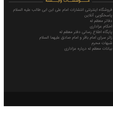
مــــوسســات وابـــسته
فروشگاه اینترنتی انتشارات امام علی ابن ابی طالب علیه السلام
پاسخگویی آنلاین
دفاتر معظم له
احکام عزاداری
پایگاه اطلاع رسانی دفتر معظم له
زائر سرای امام باقر و امام صادق علیهما السلام
شبهات محرم
بیانات معظم له درباره عزاداری