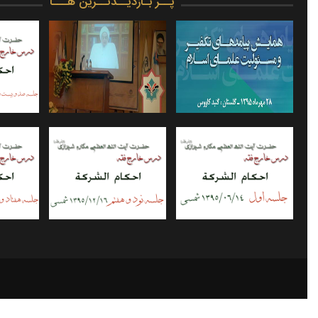
پــر بـازدیــدتــرین هـــا
پیام آیت الله العظمی
پیام معظم له به همایش
مکارم شیرازی به همایش
جریان‎های تکفیری؛ علل
۶/۰۲/۱۳
پیامدهای تکفیر و
گرایش و راه‏کارهای
مسئولیت علمای اسلام
مقابله
احکام شرکت - جلسه ۰۰۱ -
احکام شرکت - جلسه ۰۹۷ -
۵/۱۱/۰۴
۹۵/۱۲/۱۶
۹۵/۰۶/۱۴