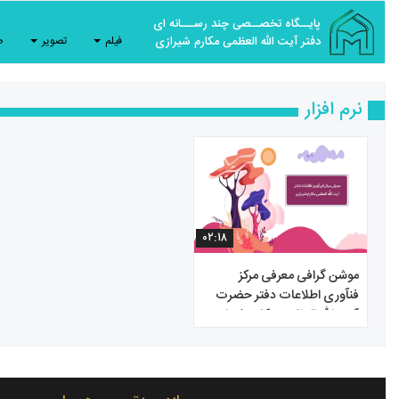
پایــگاه تخصــصی چند رســـانه ای
دفتر آیت الله العظمی مکارم شیرازی
فیلم
تصویر
ص
نرم افزار
۰۲:۱۸
موشن گرافی معرفی مرکز
فنآوری اطلاعات دفتر حضرت
آیت الله العظمی مکارم شیرازی
مدّ ظلّه العالی