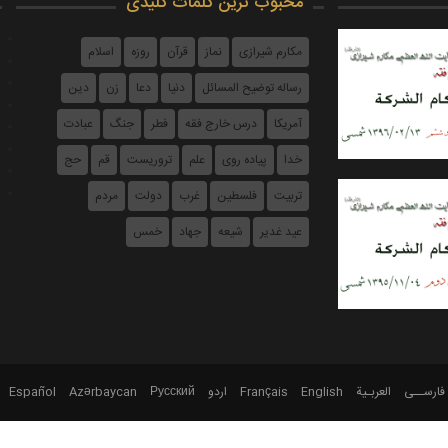
محبوب ترین کلمات کلیدی
مکارم شیرازی
نماز
قرآن
روزه
اسلام
رساله توضیح المسائل
دنیا
دعا
زن
دین
آمریکا
درس خارج فقه
فطر
جنگ
عبادت
خدا
پیاده روی
علم
تروریست
قم
حج
تربیت
فلسطین
غرب
دولت
مردم
احکام شرکت - جلسه ۱۲۶ -
۹
عيد غدير
شیعه
جهاد
خمس
احکام شرکت - جلسه ۰۷۲ -
۹
فارســی
العربـیة
English
Français
اردو
Русский
Azərbaycan
Español