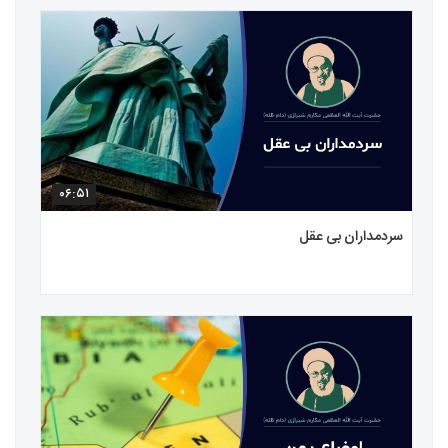
۰۶:۵۱
سردمداران بی عقل