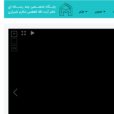
پایــگاه تخصــصی چند رســـانه ای
تصویر
فیلم
دفتر آیت الله العظمی مکارم شیرازی