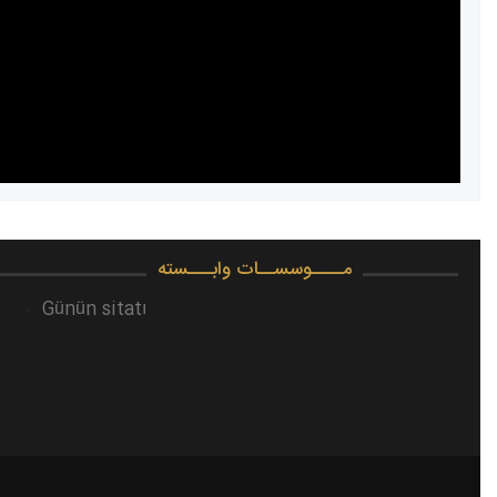
مــــوسســات وابـــسته
Günün sitatı