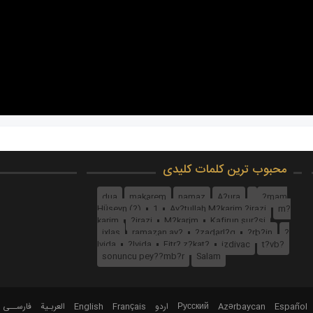
محبوب ترین کلمات کلیدی
dua
makarem
namaz
A?ura
?mam
Hüseyn (?)
1
Ay?tullah M?karim ?irazi
m?
karim
?irazi
M?karim
Kafirun sur?si
ixlas
ramazan ay?
?zadarl?q
?rb?in
?
lvida
?lvida
Fitr? z?kat?
izdivac
t?vb?
sonuncu pey??mb?r
Salam
فارســی
العربـیة
English
Français
اردو
Русский
Azərbaycan
Español