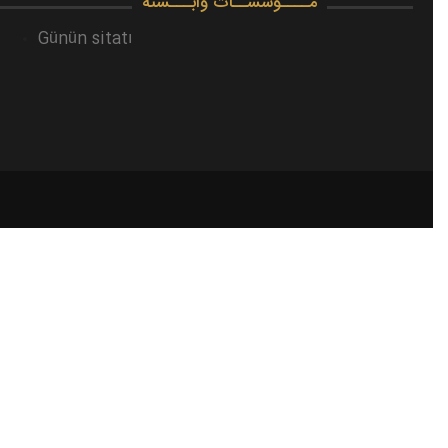
مــــوسســات وابـــسته
Günün sitatı