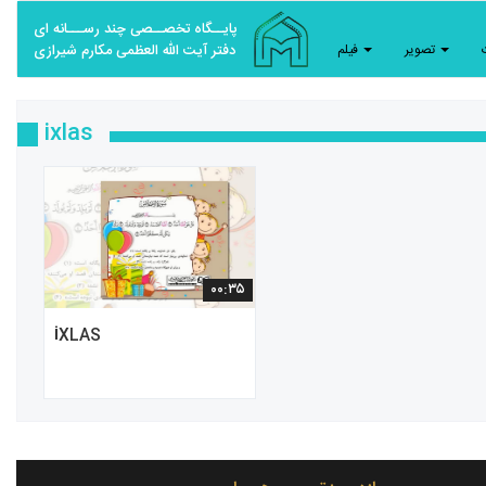
پایــگاه تخصــصی چند رســـانه ای
تصویر
فیلم
دفتر آیت الله العظمی مکارم شیرازی
ixlas
۰۰:۳۵
İXLAS