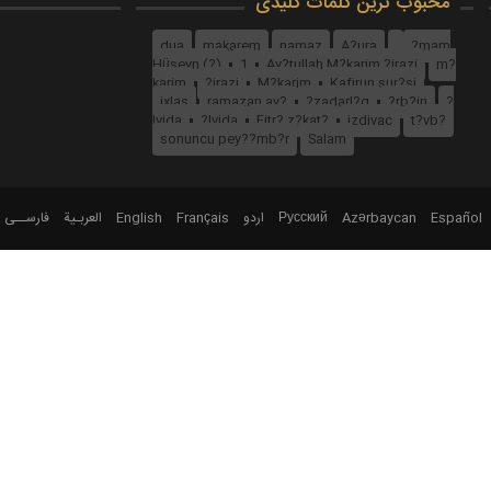
محبوب ترین کلمات کلیدی
dua
makarem
namaz
A?ura
?mam
Hüseyn (?)
1
Ay?tullah M?karim ?irazi
m?
karim
?irazi
M?karim
Kafirun sur?si
ixlas
ramazan ay?
?zadarl?q
?rb?in
?
lvida
?lvida
Fitr? z?kat?
izdivac
t?vb?
sonuncu pey??mb?r
Salam
فارســی
العربـیة
English
Français
اردو
Русский
Azərbaycan
Español