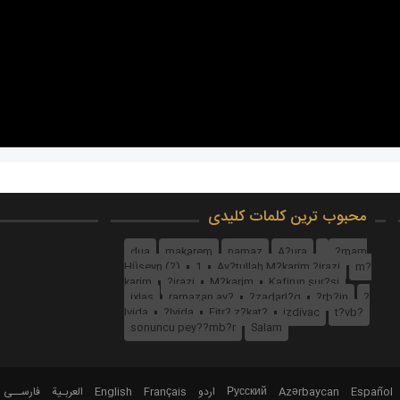
محبوب ترین کلمات کلیدی
dua
makarem
namaz
A?ura
?mam
Hüseyn (?)
1
Ay?tullah M?karim ?irazi
m?
karim
?irazi
M?karim
Kafirun sur?si
ixlas
ramazan ay?
?zadarl?q
?rb?in
?
lvida
?lvida
Fitr? z?kat?
izdivac
t?vb?
sonuncu pey??mb?r
Salam
فارســی
العربـیة
English
Français
اردو
Русский
Azərbaycan
Español