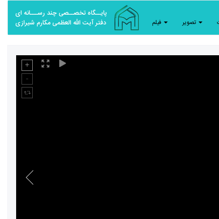
پایــگاه تخصــصی چند رســـانه ای
تصویر
فیلم
دفتر آیت الله العظمی مکارم شیرازی