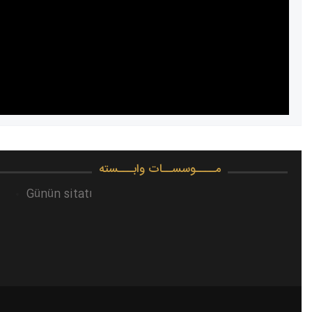
مــــوسســات وابـــسته
Günün sitatı